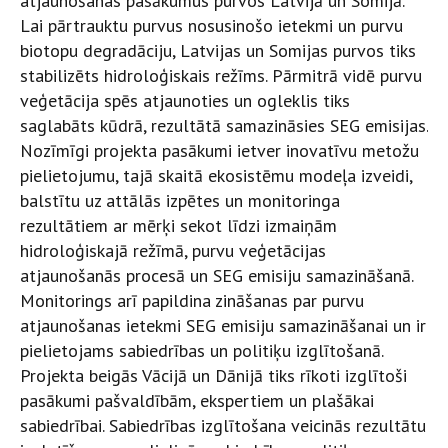
atjaunošanas pasākumus purvos Latvijā un Somijā.
Lai pārtrauktu purvus nosusinošo ietekmi un purvu
biotopu degradāciju, Latvijas un Somijas purvos tiks
stabilizēts hidroloģiskais režīms. Pārmitrā vidē purvu
veģetācija spēs atjaunoties un ogleklis tiks
saglabāts kūdrā, rezultātā samazināsies SEG emisijas.
Nozīmīgi projekta pasākumi ietver inovatīvu metožu
pielietojumu, tajā skaitā ekosistēmu modeļa izveidi,
balstītu uz attālās izpētes un monitoringa
rezultātiem ar mērķi sekot līdzi izmaiņām
hidroloģiskajā režīmā, purvu veģetācijas
atjaunošanās procesā un SEG emisiju samazināšanā.
Monitorings arī papildina zināšanas par purvu
atjaunošanas ietekmi SEG emisiju samazināšanai un ir
pielietojams sabiedrības un politiķu izglītošanā.
Projekta beigās Vācijā un Dānijā tiks rīkoti izglītoši
pasākumi pašvaldībām, ekspertiem un plašākai
sabiedrībai. Sabiedrības izglītošana veicinās rezultātu