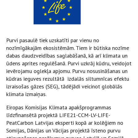
Purvi pasaulē tiek uzskatīti par vienu no
nozīmīgākajām ekosistēmām. Tiem ir būtiska nozīme
dabas daudzveidības saglabāšanā, kā arī klimata un
ūdens aprites regulēšanā. Purvi uzkrāj kūdru, veidojot
ievērojamu oglekļa apjomu. Purvu nosusināšanas un
kūdras ieguves rezultātā izdalās siltumnīcas efektu
izraisošas gāzes (SEG), tādējādi veicinot globālās
klimata izmaiņas.
Eiropas Komisijas Klimata apakšprogrammas
līdzfinansētā projektā LIFE21-CCM-LV-LIFE-
PeatCarbon Latvijas eksperti kopā ar kolēģiem no
Somijas, Dānijas un Vācijas projektā īsteno purvu