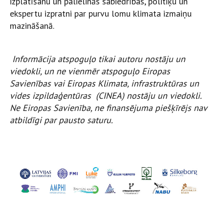
izplatīšanu un palielinās sabiedrības, politiķu un
ekspertu izpratni par purvu lomu klimata izmaiņu
mazināšanā.
Informācija atspoguļo tikai autoru nostāju un
viedokli, un ne vienmēr atspoguļo Eiropas
Savienības vai Eiropas Klimata, infrastruktūras un
vides izpildaģentūras (CINEA) nostāju un viedokli.
Ne Eiropas Savienība, ne finansējuma piešķīrējs nav
atbildīgi par pausto saturu.